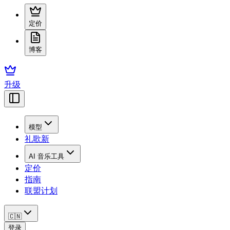
定价
博客
升级
模型
礼歌
新
AI 音乐工具
定价
指南
联盟计划
🇨🇳
登录