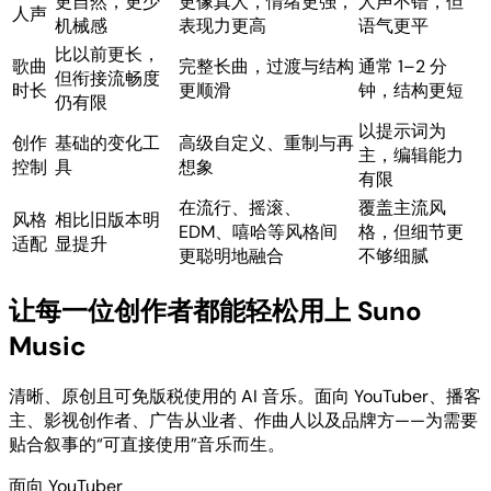
更自然，更少
更像真人，情绪更强，
人声不错，但
人声
机械感
表现力更高
语气更平
比以前更长，
歌曲
完整长曲，过渡与结构
通常 1–2 分
但衔接流畅度
时长
更顺滑
钟，结构更短
仍有限
以提示词为
创作
基础的变化工
高级自定义、重制与再
主，编辑能力
控制
具
想象
有限
在流行、摇滚、
覆盖主流风
风格
相比旧版本明
EDM、嘻哈等风格间
格，但细节更
适配
显提升
更聪明地融合
不够细腻
让每一位创作者都能轻松用上 Suno
Music
清晰、原创且可免版税使用的 AI 音乐。面向 YouTuber、播客
主、影视创作者、广告从业者、作曲人以及品牌方——为需要
贴合叙事的“可直接使用”音乐而生。
面向 YouTuber