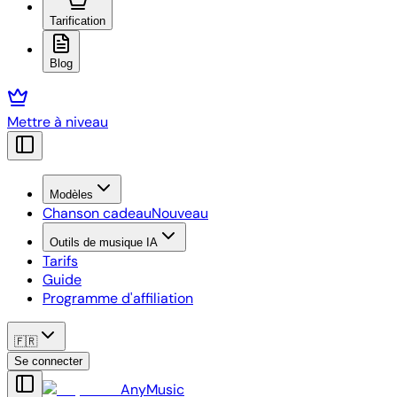
Tarification
Blog
Mettre à niveau
Modèles
Chanson cadeau
Nouveau
Outils de musique IA
Tarifs
Guide
Programme d'affiliation
🇫🇷
Se connecter
AnyMusic